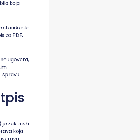
ilo koja
ne standarde
is za PDF,
line ugovora,
kim
ispravu.
otpis
) je zakonski
prava koja
 isprava.