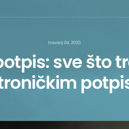
travanj 04, 2020
potpis: sve što t
troničkim potp