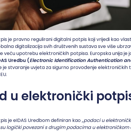
pis je pravno regulirani digitalni potpis koji vrijedi kao vla
balna digitalizacija svih društvenih sustava sve više ubrza
sve veću upotrebu elektroničkih potpisa. Europska unija je j
IDAS Uredbu (
Electronic Identification Authentication a
 je stvaranje uvjeta za sigurno provođenje elektroničkih 
EU.
d u elektronički potpi
tpis je eIDAS Uredbom definiran kao
„podaci u elektroničk
li su logički povezani s drugim podacima u elektroničkom o