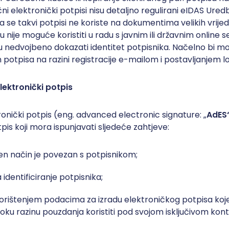
i elektronički potpisi nisu detaljno regulirani eIDAS Ure
 se takvi potpisi ne koriste na dokumentima velikih vrijed
u nije moguće koristiti u radu s javnim ili državnim online s
 nedvojbeno dokazati identitet potpisnika. Načelno bi mog
h potpisa na razini registracije e-mailom i postavljanjem lo
lektronički potpis
onički potpis (eng. advanced electronic signature: „
AdES
pis koji mora ispunjavati sljedeće zahtjeve:
n način je povezan s potpisnikom;
dentificiranje potpisnika;
korištenjem podacima za izradu elektroničkog potpisa koj
soku razinu pouzdanja koristiti pod svojom isključivom kon