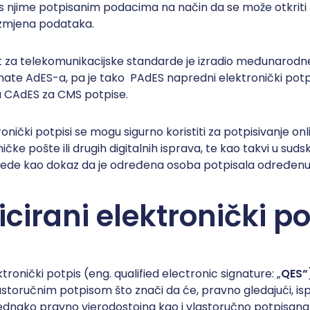
s njime potpisanim podacima na način da se može otkriti b
zmjena podataka.
ut za telekomunikacijske standarde je izradio međunarod
rmate AdES-a, pa je tako PAdES napredni elektronički potp
a CAdES za CMS potpise.
onički potpisi se mogu sigurno koristiti za potpisivanje on
ičke pošte ili drugih digitalnih isprava, te kao takvi u suds
jede kao dokaz da je određena osoba potpisala određenu 
icirani elektronički p
ektronički potpis (eng. qualified electronic signature: „
QES“
astoručnim potpisom što znači da će, pravno gledajući, is
 jednako pravno vjerodostojna kao i vlastoručno potpisana