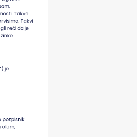
dbom.
nosti. Takve
ervisima. Takvi
li reći da je
zinke.
“
) je
e potpisnik
trolom;