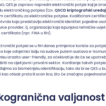
ući, QES je zapravo napredni elektronički potpis koji je i
du elektroničkog potpisa (tzv.
QSCD kriptografski uređaj
m certifikatu za elektroničke potpise. Kvalificirani certifika
tvrda koja predstavlja elektronički identitet pojedine osob
vice provider, tj. organizacija koja ispunjava tehničke uvje
h certifikata (npr. FINA u RH).
ektronički potpisi se u RH danas primjerice koriste za potpis
 koje odvjetnici šalju na sudove putem sustava e-komunik
nisu izrazito user-friendly, za očekivati je da će se upotr
ti na cijeli javni i privatni sektor. Korištenje takvih potp
đajima za biometrijsku identifikaciju, tako da bi se QES u 
i kao otisak prsta ili scan lica, što će značajno pojednost
ekogranična valjanost 