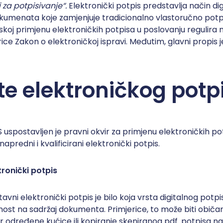
i za potpisivanje“.
Elektronički potpis predstavlja način di
kumenata koje zamjenjuje tradicionalno vlastoručno potpi
skoj primjenu elektroničkih potpisa u poslovanju regulira 
rice Zakon o elektroničkoj ispravi. Međutim, glavni propis 
ste elektroničkog potp
spostavljen je pravni okvir za primjenu elektroničkih po
 napredni i kvalificirani elektronički potpis.
ktronički potpis
stavni elektronički potpis je bilo koja vrsta digitalnog potp
nost na sadržaj dokumenta. Primjerice, to može biti običan 
r određene kućice ili kopiranje skeniranog pdf. potpisa na 