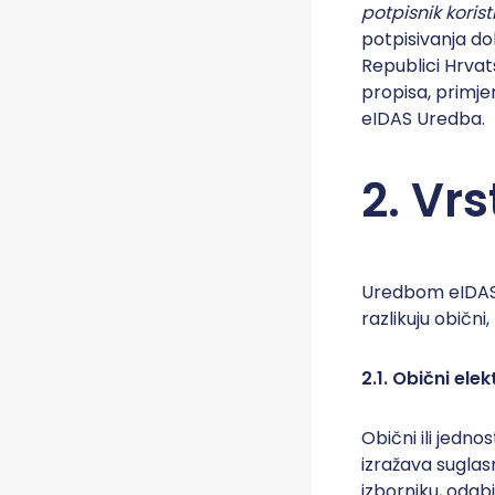
potpisnik korist
potpisivanja do
Republici Hrvat
propisa, primje
eIDAS Uredba.
2. Vr
Uredbom eIDAS u
razlikuju obični,
2.1. Obični ele
Obični ili jedno
izražava suglas
izborniku, odabi