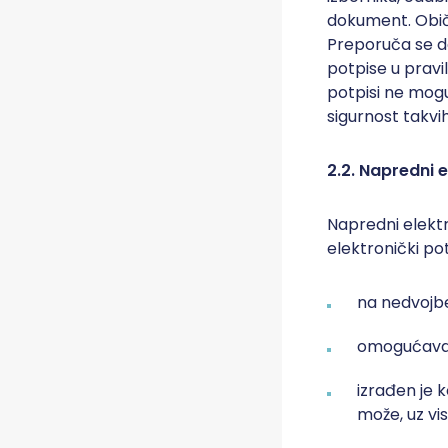
dokument. Običn
Preporuča se da
potpise u pravil
potpisi ne mogu
sigurnost takvi
2.2. Napredni e
Napredni elektr
elektronički pot
na nedvojbe
omogućava i
izrađen je 
može, uz vi