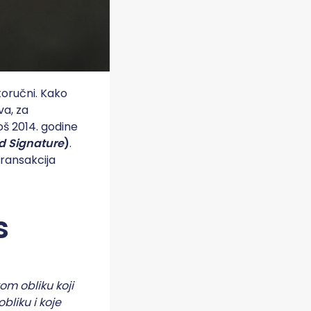
storučni. Kako
va, za
oš 2014. godine
nd Signature
)
.
transakcija
s
om obliku koji
bliku i koje