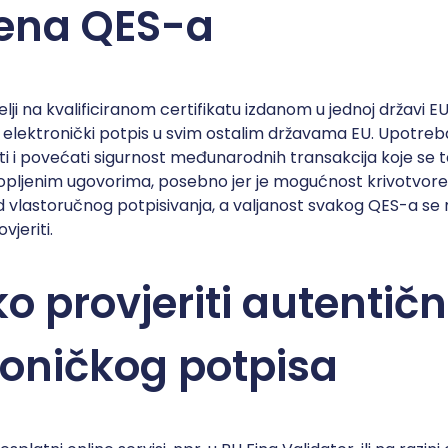
ena QES-a
lji na kvalificiranom certifikatu izdanom u jednoj državi EU
ni elektronički potpis u svim ostalim državama EU. Upotr
i i povećati sigurnost međunarodnih transakcija koje se 
lopljenim ugovorima, posebno jer je mogućnost krivotvore
 vlastoručnog potpisivanja, a valjanost svakog QES-a se 
vjeriti.
ko provjeriti autentič
roničkog potpisa