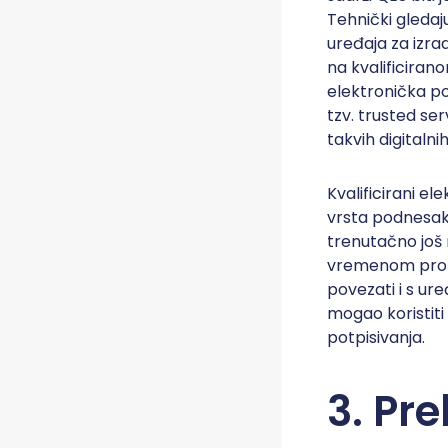
Tehnički gledaj
uređaja za izra
na kvalificirano
elektronička po
tzv. trusted ser
takvih digitalni
Kvalificirani el
vrsta podnesaka
trenutačno još 
vremenom proširi
povezati i s ure
mogao koristiti 
potpisivanja.
3. Pr