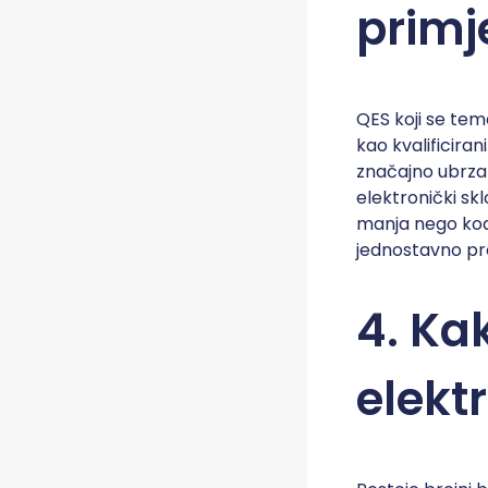
primj
QES koji se teme
kao kvalificira
značajno ubrzat
elektronički sk
manja nego kod
jednostavno pro
4. Ka
elekt