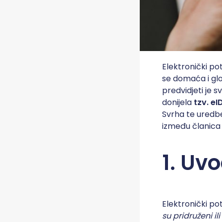
Elektronički pot
se domaća i glo
predvidjeti je 
donijela
tzv. e
Svrha te uredbe
između članica 
1. Uvo
Elektronički po
su pridruženi i