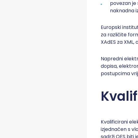
povezan je 
naknadna i
Europski instit
za različite fo
XAdES za XML, 
Napredni elektr
dopisa, elektron
postupcima vri
Kvalif
Kvalificirani el
izjednačen s vl
sadrži QES biti