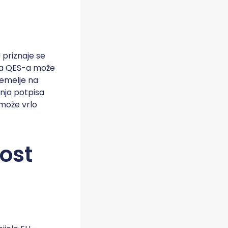
 priznaje se
eba QES-a može
temelje na
nja potpisa
može vrlo
nost