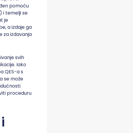
zrađen pomoću
) i temelji se
t je
e, a izdaje ga
te za izdavanja
ivanje svih
acije. Iako
eba QES-a s
isa se može
budućnosti
aviti proceduru
i