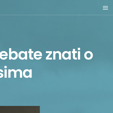
rebate znati o
isima