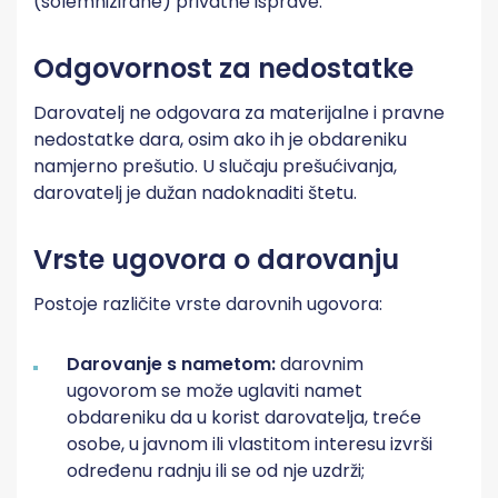
(solemnizirane) privatne isprave.
Odgovornost za nedostatke
Darovatelj ne odgovara za materijalne i pravne
nedostatke dara, osim ako ih je obdareniku
namjerno prešutio. U slučaju prešućivanja,
darovatelj je dužan nadoknaditi štetu.
Vrste ugovora o darovanju
Postoje različite vrste darovnih ugovora:
Darovanje s nametom:
darovnim
ugovorom se može uglaviti namet
obdareniku da u korist darovatelja, treće
osobe, u javnom ili vlastitom interesu izvrši
određenu radnju ili se od nje uzdrži;