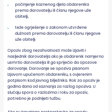
počinjenje kaznenog djela obdarenika
prema darovatelju ili članu njegove uže
obitelji,
teže ogrješenje o zakonom utvrđene
dužnosti prema darovatelju ili članu njegove
uže obitelji.
Opoziv zbog nezahvalnosti može izjaviti i
nasljednik darovatelja ako je obdarenik namjerno
usmrtio darovatelja ili ga spriječio da opozove
darovanje. Darovanje se opoziva pisanom
izjavom upućenom obdareniku, s ovjerenim
potpisom kod javnog bilježnika. Rok za opoziv je
godina dana od saznanja za razlog opoziva. U
slučaju spora o razlozima i roku za opoziv,
potrebno je podnijeti tužbu.
Ako su ispunjene pretpostavke za opoziv,