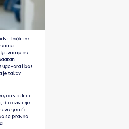
 odvjetničkom
torima.
odgovaraju na
Dodatan
z ugovora i bez
a je takav
ne, on vas kao
a, dokazivanje
e ovo gorući
ko se pravno
a.