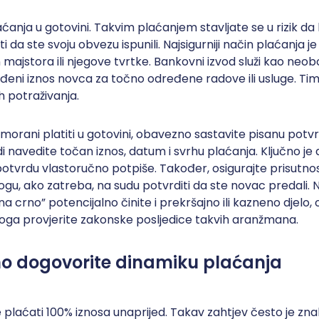
aćanja u gotovini. Takvim plaćanjem stavljate se u rizik da 
da ste svoju obvezu ispunili. Najsigurniji način plaćanja j
majstora ili njegove tvrtke. Bankovni izvod služi kao neob
ređeni iznos novca za točno određene radove ili usluge. Time
h potraživanja.
imorani platiti u gotovini, obavezno sastavite pisanu potv
i navedite točan iznos, datum i svrhu plaćanja. Ključno je
potvrdu vlastoručno potpiše. Također, osigurajte prisutn
ogu, ako zatreba, na sudu potvrditi da ste novac predali
 crno” potencijalno činite i prekršajno ili kazneno djelo, 
oga provjerite zakonske posljedice takvih aranžmana.
o dogovorite dinamiku plaćanja
plaćati 100% iznosa unaprijed. Takav zahtjev često je zna