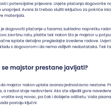
sti i potencijalne prijevare. Uvjete plaćanja dogovorite n
 unaprijed. Avans bi trebao služiti isključivo za pokriće inici
e materijala.
 je dogovoriti plaćanje u fazama, sukladno napretku rado
ovo završnu ratu, platite tek nakon što je majstor u potpu
načne isplate detaljno pregledajte izvedene radove. Uvjeri
kladu s dogovorom i da nema vidljivih nedostataka. Tek ta
 se majstor prestane javljati?
j da majstor nakon uplate avansa jednostavno nestane. Pr
ve, a radovi stoje nedovršeni. Ako ste slijedili gore navede
vratite svoj novac, pa čak i dobijete odštetu. Vaša pisana
sada postaju ključni.