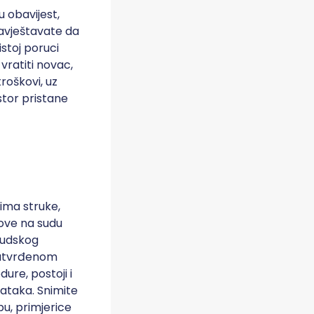
u obavijest,
bavještavate da
stoj poruci
vratiti novac,
roškovi, uz
tor pristane
lima struke,
gove na sudu
sudskog
o utvrđenom
re, postoji i
tataka. Snimite
bu, primjerice