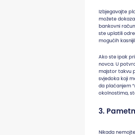
Izbjegavajte pl
možete dokazati 
bankovni račun 
ste uplatili od
mogućih kasniji
Ako ste ipak pr
novca. U potvrd
majstor takvu 
svjedoka koji m
da plaćanjem “na
okolnostima, st
3. Pametn
Nikada nemojte 