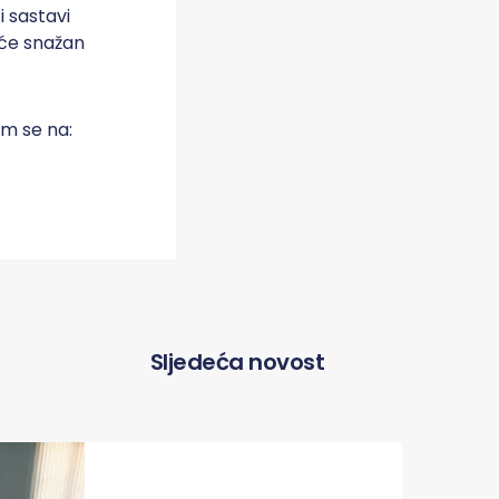
i sastavi
 će snažan
m se na:
Sljedeća novost