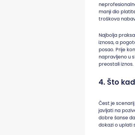
neprofesionalno
manji dio platite
troškova nabav
Najbolja praksa
iznosa, a pogot
posao. Prije ko
napravljeno u s
preostali iznos.
4. Što kad
Čest je scenari
javljati na pozi
dobre šanse da 
dokazi o uplati 