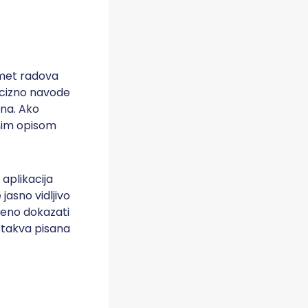
edmet radova
ecizno navode
jena. Ako
jnim opisom
aplikacija
asno vidljivo
beno dokazati
a takva pisana