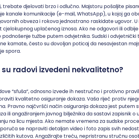
ji, trebate djelovati brzo i odlučno. Majstoru pošaljite pisan
šnje kanale komunikacije (e-mail, WhatsApp), u kojoj ga o
ovornih obveza i rokova jednostrano raskidate ugovor. U i
t cjelokupnog uplaćenog iznosa. Ako ne odgovori ili odbije 
je podnošenje tužbe putem odvjetnika. Sudski i odvjetnički t
ne kamate, često su dovoljan poticaj da nesavjestan majs
je spora.
 su radovi izvedeni nekvalitetno?
ove “sfuša”, odnosno izvede ih nestručno i protivno pravi
apraviti kvalitetno osiguranje dokaza. Vaša riječ protiv nje
jna. Pravno najčvršći način osiguranja dokaza jest putem 
za ili angažiranjem javnog bilježnika da sastavi zapisnik 
nju na licu mjesta. Ako nemate vremena za sudske procedu
eporuča se napraviti detaljan video i foto zapis svih nedos
 različitih kutova. Angažirajte treću, nepristranu stručnu oso