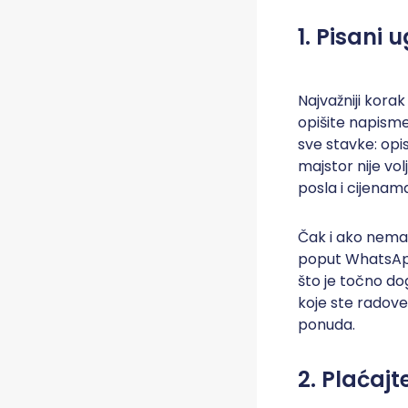
1. Pisani 
Najvažniji kora
opišite napisme
sve stavke: opis 
majstor nije vol
posla i cijenam
Čak i ako nemat
poput WhatsAppa
što je točno do
koje ste radove 
ponuda.
2. Plaćaj