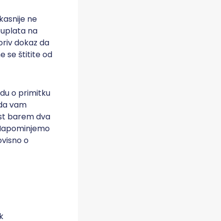
kasnije ne
e uplata na
oriv dokaz da
 se štitite od
rdu o primitku
 da vam
ost barem dva
. Napominjemo
ovisno o
k