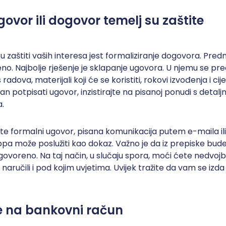
ugovor ili dogovor temelj su zaštite
k u zaštiti vaših interesa jest formaliziranje dogovora. Pr
no. Najbolje rješenje je sklapanje ugovora. U njemu se pr
radova, materijali koji će se koristiti, rokovi izvođenja i ci
jan potpisati ugovor, inzistirajte na pisanoj ponudi s detal
a.
e formalni ugovor, pisana komunikacija putem e-maila ili 
 može poslužiti kao dokaz. Važno je da iz prepiske bude j
govoreno. Na taj način, u slučaju spora, moći ćete nedvoj
naručili i pod kojim uvjetima. Uvijek tražite da vam se izd
te na bankovni račun