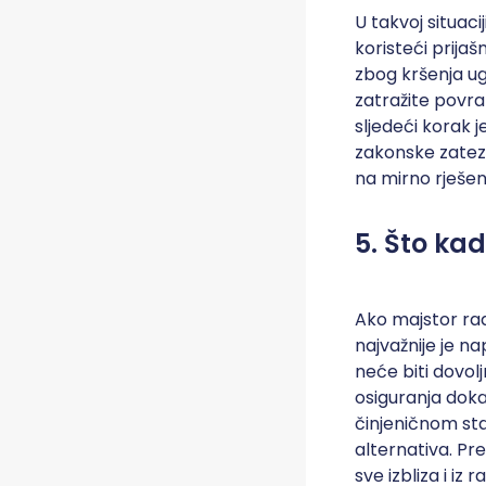
U takvoj situaci
koristeći prija
zbog kršenja ug
zatražite povra
sljedeći korak 
zakonske zatez
na mirno rješen
5. Što kad
Ako majstor rad
najvažnije je n
neće biti dovol
osiguranja doka
činjeničnom sta
alternativa. Pr
sve izbliza i iz