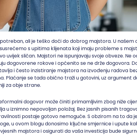
 potreban, ali je teško doći do dobrog majstora. U našem
susrećemo s upitima klijenata koji imaju probleme s majs
ovo uvijek sličan. Majstori ne ispunjavaju svoje obveze. Ne 
tuju dogovorene rokove i općenito se ne drže dogovora. 
vlja i često inzistiranje majstora na izvođenju radova be
a. Plaćanje se tada obično traži u gotovini, uz argument d
iji za obje strane.
eformalni dogovor može činiti primamljivim zbog niže cije
lja u iznimno nepovoljan položaj. Bez jasnih pisanih tragov
ravilnosti postaje gotovo nemoguće. S obzirom na to da j
ge, u ovom blogu donosimo ključne smjernice i upute ka
avjesnih majstora i osigurati da vaša investicija bude sigurn