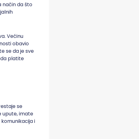
a način da što
jalnih
va. Većinu
nosti obavio
te se da je sve
da platite
estaje se
ne upute, imate
 komunikacija i