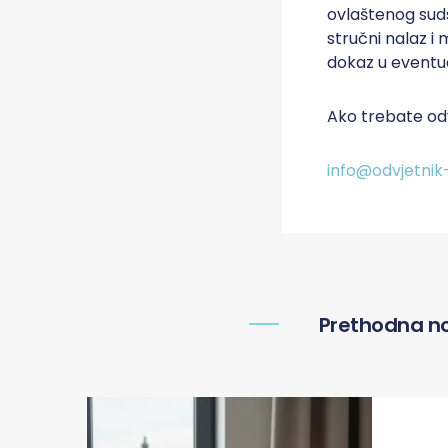
ovlaštenog suds
stručni nalaz i
dokaz u eventu
Ako trebate od
info@odvjetnik-
Prethodna n