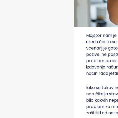
Majstor nam je
uredu često se 
Scenarij je got
pozive, ne poš
problem predsta
izdavanja račun
način rada jeftin
Iako se takav n
naručitelja stav
bilo kakvih nep
problem za mno
zaštititi od nes