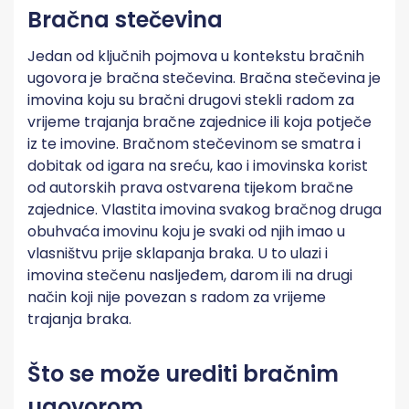
Bračna stečevina
Jedan od ključnih pojmova u kontekstu bračnih
ugovora je bračna stečevina. Bračna stečevina je
imovina koju su bračni drugovi stekli radom za
vrijeme trajanja bračne zajednice ili koja potječe
iz te imovine​​. Bračnom stečevinom se smatra i
dobitak od igara na sreću, kao i imovinska korist
od autorskih prava ostvarena tijekom bračne
zajednice​​. Vlastita imovina svakog bračnog druga
obuhvaća imovinu koju je svaki od njih imao u
vlasništvu prije sklapanja braka. U to ulazi i
imovina stečenu nasljeđem, darom ili na drugi
način koji nije povezan s radom za vrijeme
trajanja braka.
Što se može urediti bračnim
ugovorom