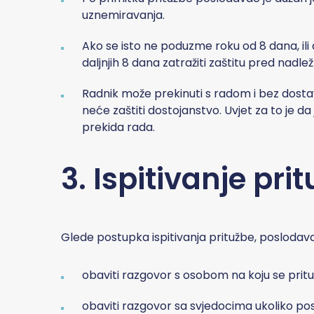
uznemiravanja.
Ako se isto ne poduzme roku od 8 dana, ili
daljnjih 8 dana zatražiti zaštitu pred nad
Radnik može prekinuti s radom i bez dosta
neće zaštiti dostojanstvo. Uvjet za to je 
prekida rada.
3. Ispitivanje pri
Glede postupka ispitivanja pritužbe, poslodava
obaviti razgovor s osobom na koju se prituž
obaviti razgovor sa svjedocima ukoliko pos