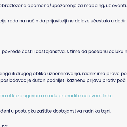
i obrazložena opomena/upozorenje za mobbing, uz eventu
 rada na način da prijavitelji ne dolaze učestalo u dodir il
do povrede časti i dostojanstva, s time da posebnu odluku ni
inga ili drugog oblika uznemiravanja, radnik ima pravo p
a poslodavac je dužan podnijeti kaznenu prijavu protiv počin
ima otkaza ugovora o radu pronađite na ovom linku
.
đeni u postupku zaštite dostojanstva radnika tajni.
 na: