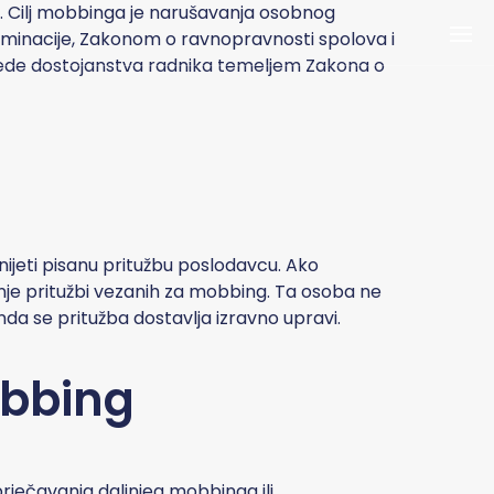
. Cilj mobbinga je narušavanja osobnog
riminacije, Zakonom o ravnopravnosti spolova i
rede dostojanstva radnika temeljem Zakona o
jeti pisanu pritužbu poslodavcu. Ako
je pritužbi vezanih za mobbing. Ta osoba ne
a se pritužba dostavlja izravno upravi.
bbing
prječavanja daljnjeg mobbinga ili