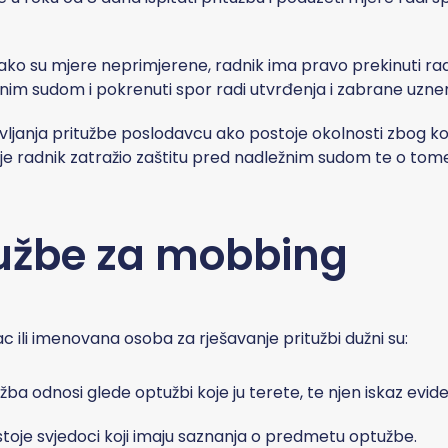
 ako su mjere neprimjerene, radnik ima pravo prekinuti rad
ležnim sudom i pokrenuti spor radi utvrđenja i zabrane uzne
vljanja pritužbe poslodavcu ako postoje okolnosti zbog k
da je radnik zatražio zaštitu pred nadležnim sudom te o to
tužbe
za mobbing
c ili imenovana osoba za rješavanje pritužbi dužni su:
ba odnosi glede optužbi koje ju terete, te njen iskaz eviden
toje svjedoci koji imaju saznanja o predmetu optužbe.