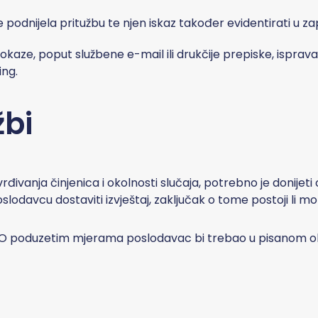
odnijela pritužbu te njen iskaz također evidentirati u zap
kaze, poput službene e-mail ili drukčije prepiske, isprava,
ing.
žbi
vrđivanja činjenica i okolnosti slučaja, potrebno je donijet
slodavcu dostaviti izvještaj, zaključak o tome postoji li mo
O poduzetim mjerama poslodavac bi trebao u pisanom oblik