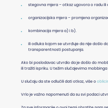
stegovna mjera – otkaz ugovora o radu il
organizacijska mjera – promjena organizacije
kombinacija mjera a) i b).
ili odluka kojom se utvrđuje da nije došlo 
transparentnosti postupanja.
Ako bi poslodavac utvrdio da je došlo do mobb
ili tražiti ispriku. U težim slučajevima mobbing
U slučaju da ste odlučili dati otkaz, više o
oblic
Vrlo je važno napomenuti da su svi podaci utvr
Za sve informacije o ovoj temi obratite nam se