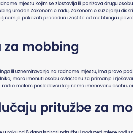
nome mjestu kojim se zlostavlja ili ponižava drugu osobu
mobbing uređen Zakonom o radu, Zakonom o suzbijanju disk
lj nam je prikazati proceduru zaštite od mobbinga i pov
a
za mobbing
nga ili uznemiravanja na radnome mjestu, ima pravo podni
ika, mora imenuti osobu ovlaštenu za primanje i rješavan
e radi o malom poslodavcu koji nema imenovanu osobu, ond
lučaju pritužbe
za mo
 u roku od 8 dana ispitati pritužbu i poduzeti mjere radi s