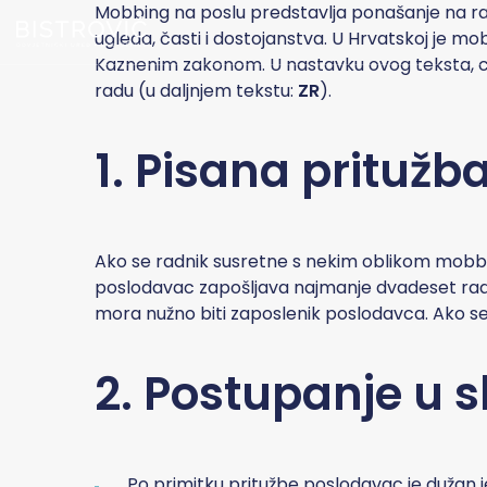
Mobbing na poslu predstavlja ponašanje na rad
ugleda, časti i dostojanstva. U Hrvatskoj je 
Kaznenim zakonom. U nastavku ovog teksta, ci
radu (u daljnjem tekstu:
ZR
).
1. Pisana pritužb
Ako se radnik susretne s nekim oblikom mobbi
poslodavac zapošljava najmanje dvadeset radn
mora nužno biti zaposlenik poslodavca. Ako s
2. Postupanje u s
Po primitku pritužbe poslodavac je dužan je